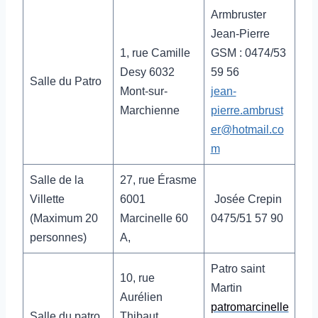
Armbruster
Jean-Pierre
1, rue Camille
GSM : 0474/53
Desy 6032
59 56
Salle du Patro
Mont-sur-
jean-
Marchienne
pierre.ambrust
er@hotmail.co
m
Salle de la
27, rue Érasme
Villette
6001
Josée Crepin
(Maximum 20
Marcinelle 60
0475/51 57 90
personnes)
A,
Patro saint
10, rue
Martin
Aurélien
patromarcinelle
Salle du patro
Thibaut